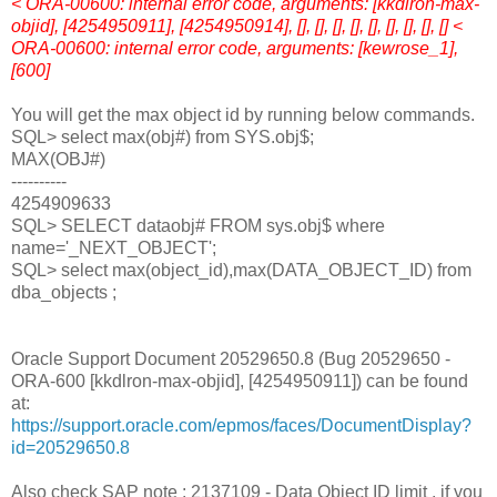
< ORA-00600: internal error code, arguments: [kkdlron-max-
objid], [4254950911], [4254950914], [], [], [], [], [], [], [], [], [] <
ORA-00600: internal error code, arguments: [kewrose_1],
[600]
You will get the max object id by running below commands.
SQL> select max(obj#) from SYS.obj$;
MAX(OBJ#)
----------
4254909633
SQL> SELECT dataobj# FROM sys.obj$ where
name='_NEXT_OBJECT';
SQL> select max(object_id),max(DATA_OBJECT_ID) from
dba_objects ;
Oracle Support Document 20529650.8 (Bug 20529650 -
ORA-600 [kkdlron-max-objid], [4254950911]) can be found
at:
https://support.oracle.com/epmos/faces/DocumentDisplay?
id=20529650.8
Also check SAP note : 2137109 - Data Object ID limit , if you